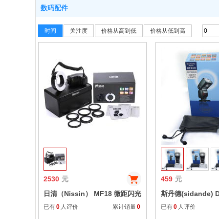
数码配件
时间
关注度
价格从高到低
价格从低到高
收藏
2530
元
459
元
日清（Nissin） MF18 微距闪光
斯丹德(sidande) 
灯 尼康口
同步1/8000单反
已有
0
人评价
累计销量
0
已有
0
人评价
能通用 主控离机引闪