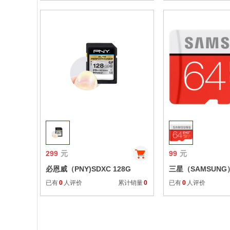
6D 70D 60D 5D2 
收藏
299
元
99
元
必恩威（PNY)SDXC 128G
三星（SAMSUNG
600X UHS-1 Class10 极速存储
UHS-1 Class10 TF
已有
0
人评价
累计销量
0
已有
0
人评价
卡读取90MB/S 专业摄影机 单反
存储卡（读速80Mb
相机用闪存卡