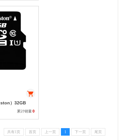
收藏
ston）32GB
icro SD)Class10
累计销量
0
储卡
共有1页
首页
上一页
1
下一页
尾页