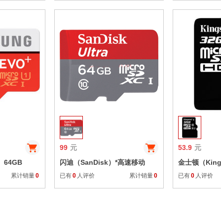
5D3
收藏
收藏
99
元
53.9
元
）64GB
闪迪（SanDisk）*高速移动
金士顿（King
(Micro SD)
MicroSDXC UHS-I存储卡 TF卡
80MB/s TF(M
累计销量
0
已有
0
人评价
累计销量
0
已有
0
人评价
/s）升级版
64GB Class10 读速80Mb/s
UHS-I高速存