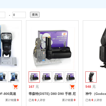
-
收藏
收藏
167
元
548
元
DF-800高速
蒂森特(DSTE) D80 D90 手柄 尼
神牛（Godox
相机闪光灯 佳
康 竖拍 单反手柄 电池盒 MB-
光灯索尼外拍
累计销量
0
已有
0
人评价
累计销量
0
已有
0
人评价
 无线TTL
D80
摄影器材