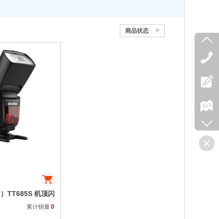
商品状态
收藏
）TT685S 机顶闪
灯 模特摄影灯闪光
累计销量
0